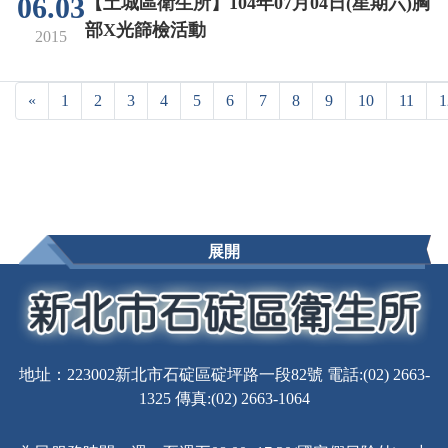
06.03
【土城區衛生所】104年07月04日(星期六)胸
部X光篩檢活動
2015
«
1
2
3
4
5
6
7
8
9
10
11
1
展開
地址：223002新北市石碇區碇坪路一段82號 電話:(02) 2663-
1325 傳真:(02) 2663-1064