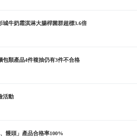
城牛奶霜淇淋大腸桿菌群超標3.6倍
包類產品4件複抽仍有3件不合格
檢活動
、饅頭」產品合格率100%