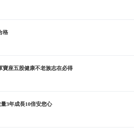
合格
軍寶座五股健康不老族志在必得
數量3年成長10倍安您心