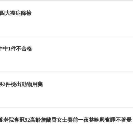
免費四大癌症篩檢
件中1件不合格
果2件檢出動物用藥
養老院奪冠92高齡詹蘭香女士賽前一夜整晚興奮睡不著覺